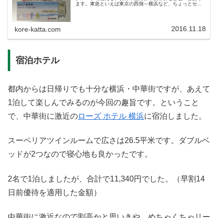
ます。東急といえば東京の西側～横浜など、ちょっとセレ
ブな路線を持っている鉄道会社であり、駅に付属する不動
産事業も営んでいます。東京～神奈...
2016.11.18
kore-katta.com
宿泊ホテル
都内からは日帰りでも十分な横浜・中華街ですが、あえて
1泊して楽しんでみるのが今回の趣旨です。ということ
で、中華街に激近の
ローズ ホテル 横浜
に宿泊しました。
スーペリアツインルームで広さは26.5平米です。ダブルベ
ッドが2つなので寝心地も良かったです。
2名で1泊しましたが、合計で11,340円でした。（早割14
日前優待を適用した金額）
中華街に激近なので割高かと思いきや、めちゃくちゃリー