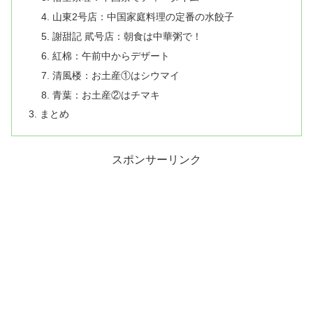
山東2号店：中国家庭料理の定番の水餃子
謝甜記 貮号店：朝食は中華粥で！
紅棉：午前中からデザート
清風楼：お土産①はシウマイ
青葉：お土産②はチマキ
まとめ
スポンサーリンク