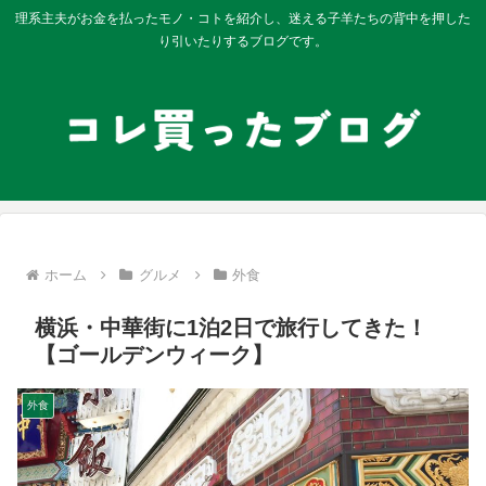
理系主夫がお金を払ったモノ・コトを紹介し、迷える子羊たちの背中を押した
り引いたりするブログです。
ホーム
グルメ
外食
横浜・中華街に1泊2日で旅行してきた！
【ゴールデンウィーク】
外食