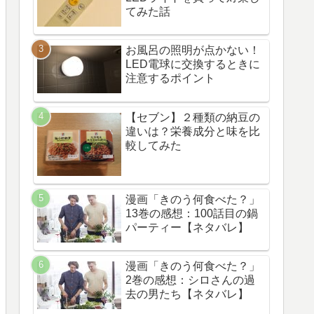
てみた話
お風呂の照明が点かない！
LED電球に交換するときに
注意するポイント
【セブン】２種類の納豆の
違いは？栄養成分と味を比
較してみた
漫画「きのう何食べた？」
13巻の感想：100話目の鍋
パーティー【ネタバレ】
漫画「きのう何食べた？」
2巻の感想：シロさんの過
去の男たち【ネタバレ】