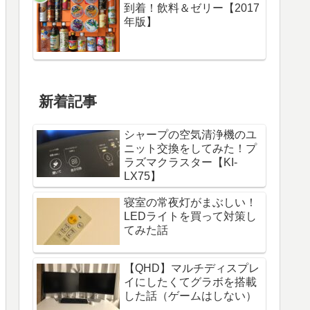
到着！飲料＆ゼリー【2017
年版】
新着記事
シャープの空気清浄機のユ
ニット交換をしてみた！プ
ラズマクラスター【KI-
LX75】
寝室の常夜灯がまぶしい！
LEDライトを買って対策し
てみた話
【QHD】マルチディスプレ
イにしたくてグラボを搭載
した話（ゲームはしない）