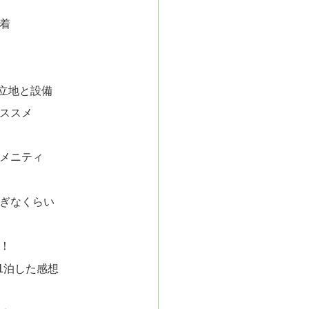
着
立地と設備
ススメ
メニティ
ぎなくらい
！
1泊した感想