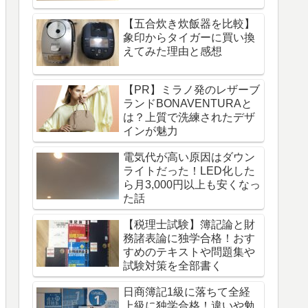
【五合炊き炊飯器を比較】
象印からタイガーに買い換
えてみた理由と感想
【PR】ミラノ発のレザーブ
ランドBONAVENTURAと
は？上質で洗練されたデザ
インが魅力
電気代が高い原因はダウン
ライトだった！LED化した
ら月3,000円以上も安くなっ
た話
【税理士試験】簿記論と財
務諸表論に独学合格！おす
すめのテキストや問題集や
試験対策を全部書く
日商簿記1級に落ちて全経
上級に独学合格！違いや勉