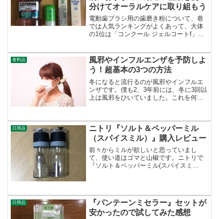
分けてオーラルケアに取り組もう
電動歯ブラシ用の歯磨き粉について、巷
では人気ランキングがよくあって、大体
の1位は「コンクール ジェルコートf」で
す。確かに良い歯磨き粉ですし、今回ご
紹介した厳選４種類にも入っています。
しかし「コンクール ジェルコートf」も万
風邪やインフルエンザを予防しよ
食料品
能ではありません...
う！超基本の3つの方法
冬になると流行るのが風邪やインフルエ
ンザです。僕も2、3年前には、冬に3回以
上は風邪をひいていました。これを何と
かしたいと思い、風邪の予防として、う
がい手洗いをしっかりしてみたところ、
昨年は風邪をひくことなく過ごせまし
ニトリ『ソルト＆ペッパーミル
た。今年も今のところ大...
日用品
（スパイスミル）』購入レビュー
前々からミルが欲しいと思っていまし
て、使い道はゴマと山椒です。ニトリで
『ソルト＆ペッパーミル(スパイスミ
ル）』というものを見つけ、安かったの
で買ってみました。安いなりの使い心地
という感じですが、ご紹介したいと思い
ます！ニトリ『ソルト＆ペッパ...
『パンテーンミセラー』セットが
日用品
安かったので試してみた感想