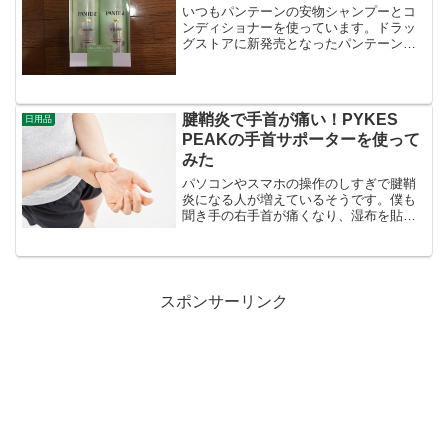
いつもパンテーンの安物シャンプーとコ
ンディショナーを使っています。ドラッ
グストアに新発売となったパンテーンミ
セラーシリーズのシャンプー＆コンディ
ショナーセットが安く売っていたので試
してみることにしました。数千円の高級
シャンプーを使っているよ...
腱鞘炎で手首が痛い！PYKES
日用品
PEAKの手首サポーターを使って
みた
パソコンやスマホの操作のしすぎで腱鞘
炎になる人が増えているそうです。僕も
聞き手の右手首が痛くなり、湿布を貼っ
たりしていたのですが、一向に良くなり
ませんでした。そこで、手首を固定する
ための『PYKES PEAK 手首サポータ
ー』を購入しました...
スポンサーリンク