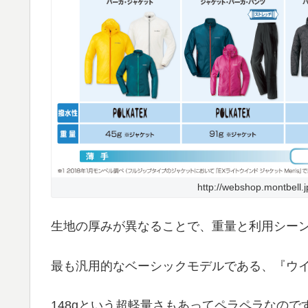
http://webshop.montbell.
生地の厚みが異なることで、重量と利用シー
最も汎用的なベーシックモデルである、『ウ
148gという超軽量さもあってペラペラなの