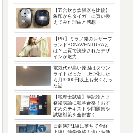
【五合炊き炊飯器を比較】
象印からタイガーに買い換
えてみた理由と感想
【PR】ミラノ発のレザーブ
ランドBONAVENTURAと
は？上質で洗練されたデザ
インが魅力
電気代が高い原因はダウン
ライトだった！LED化した
ら月3,000円以上も安くなっ
た話
【税理士試験】簿記論と財
務諸表論に独学合格！おす
すめのテキストや問題集や
試験対策を全部書く
日商簿記1級に落ちて全経
上級に独学合格！違いや勉