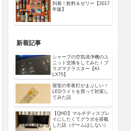
到着！飲料＆ゼリー【2017
年版】
新着記事
シャープの空気清浄機のユ
ニット交換をしてみた！プ
ラズマクラスター【KI-
LX75】
寝室の常夜灯がまぶしい！
LEDライトを買って対策し
てみた話
【QHD】マルチディスプレ
イにしたくてグラボを搭載
した話（ゲームはしない）