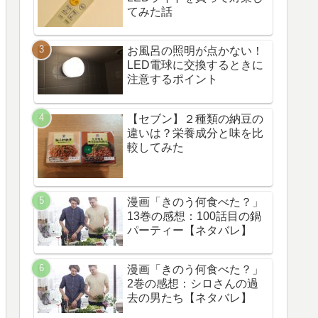
てみた話
お風呂の照明が点かない！
LED電球に交換するときに
注意するポイント
【セブン】２種類の納豆の
違いは？栄養成分と味を比
較してみた
漫画「きのう何食べた？」
13巻の感想：100話目の鍋
パーティー【ネタバレ】
漫画「きのう何食べた？」
2巻の感想：シロさんの過
去の男たち【ネタバレ】