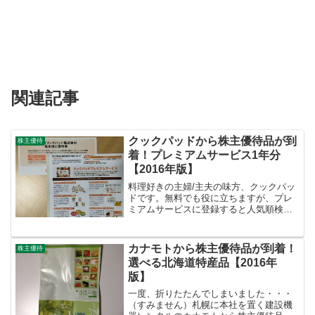
関連記事
クックパッドから株主優待品が到
株主優待
着！プレミアムサービス1年分
【2016年版】
料理好きの主婦/主夫の味方、クックパッ
ドです。無料でも役に立ちますが、プレ
ミアムサービスに登録すると人気順検索
等もっと便利にクックパッドを利用する
ことができます。そんなクックパッドか
ら株主優待として、プレミアムサービス1
カナモトから株主優待品が到着！
株主優待
年分のクーポンコード...
選べる北海道特産品【2016年
版】
一度、折りたたんでしまいました・・・
（すみません）札幌に本社を置く建設機