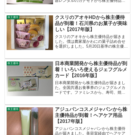
器レンタルのカナモトから株主優待品が
届きました。ホクレンのカタログギフト
であり、北海道の特産品が色々と選べま
す。10月末基準の株主優待で、1月上旬に
クスリのアオキHDから株主優待
株主優待
カタログギフトが届き...
品が到着！石川県のお菓子が美味
しい【2017年版】
クスリのアオキから株主優待品が届きま
した。僕は農家屋かわにの菓子詰め合せ
を選択しました。5月20日基準の株主優待
で、5%引きとなる株主優待カードか、お
菓子詰め合わせかの選択後、9月下旬の到
着でした。去年も菓子詰め合わせを貰っ
日本商業開発から株主優待品が到
株主優待
ています。▼20...
着！いろいろ使えるジェフグルメ
カード【2016年版】
日本商業開発から株主優待品が届きまし
た。全国共通お食事券のジェフグルメカ
ードです。ファミレスから、寿司、焼
肉、中華、居酒屋などなど、チェーン店
のほとんどで使えるといっても良いくら
いではないでしょうか。とても使い勝手
アジュバンコスメジャパンから株
株主優待
が良い金券です。日本商業開...
主優待品が到着！ヘアケア用品
【2017年版】
アジュバンコスメジャパンから株主優待
品が届きました。美容室経由でヘアケア