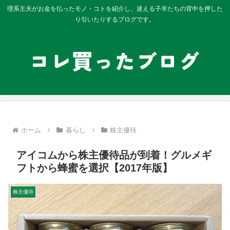
理系主夫がお金を払ったモノ・コトを紹介し、迷える子羊たちの背中を押した
り引いたりするブログです。
ホーム
暮らし
株主優待
アイコムから株主優待品が到着！グルメギ
フトから蜂蜜を選択【2017年版】
株主優待