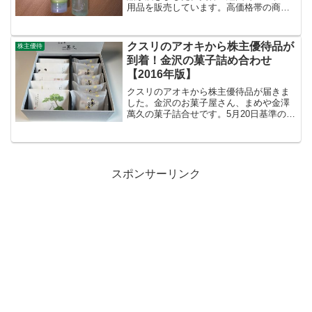
用品を販売しています。高価格帯の商品
が多く、市販のシャンプーやコンディシ
ョナーを使っている身としては、美容室
で高いものを買うなんて・・・と思った
クスリのアオキから株主優待品が
株主優待
りもしますが、株主優待で...
到着！金沢の菓子詰め合わせ
【2016年版】
クスリのアオキから株主優待品が届きま
した。金沢のお菓子屋さん、まめや金澤
萬久の菓子詰合せです。5月20日基準の株
主優待で、5%引きとなる株主優待カード
か、お菓子詰め合わせかの選択後、9月中
旬の到着でした。クスリのアオキ
（3398）の2016...
スポンサーリンク