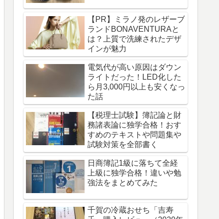
【PR】ミラノ発のレザーブ
ランドBONAVENTURAと
は？上質で洗練されたデザ
インが魅力
電気代が高い原因はダウン
ライトだった！LED化した
ら月3,000円以上も安くなっ
た話
【税理士試験】簿記論と財
務諸表論に独学合格！おす
すめのテキストや問題集や
試験対策を全部書く
日商簿記1級に落ちて全経
上級に独学合格！違いや勉
強法をまとめてみた
千賀の冷蔵おせち「吉寿