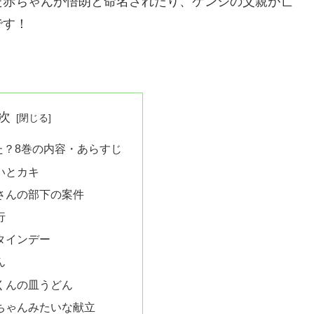
た赤ちゃんが悟朗と命名されたり、ケンジの父親が亡
です！
次
た？8巻の内容・あらすじ
祝いとカキ
向さんの部下の案件
行
ンタインデー
ん
チくんの皿うどん
ーちゃんみたいな献立