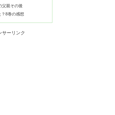
ジの父親その後
た？8巻の感想
ンサーリンク