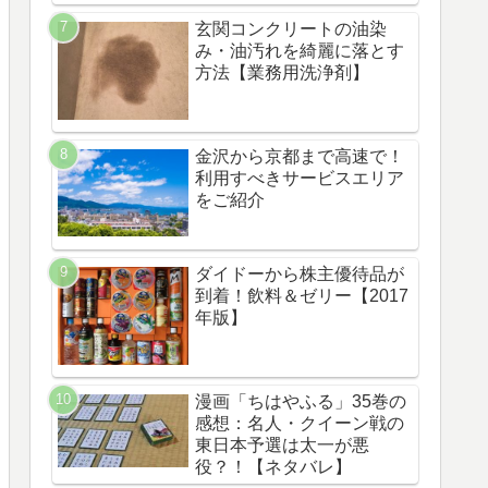
玄関コンクリートの油染
み・油汚れを綺麗に落とす
方法【業務用洗浄剤】
金沢から京都まで高速で！
利用すべきサービスエリア
をご紹介
ダイドーから株主優待品が
到着！飲料＆ゼリー【2017
年版】
漫画「ちはやふる」35巻の
感想：名人・クイーン戦の
東日本予選は太一が悪
役？！【ネタバレ】