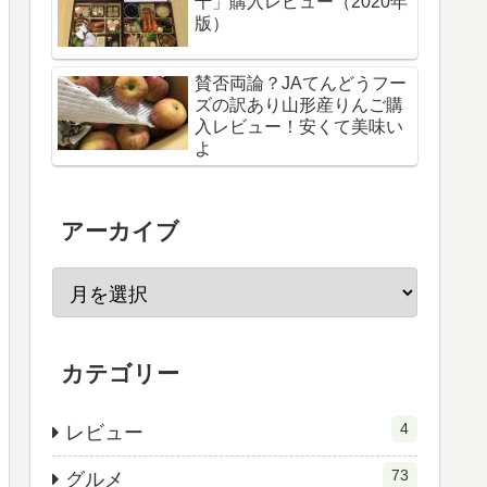
千」購入レビュー（2020年
版）
賛否両論？JAてんどうフー
ズの訳あり山形産りんご購
入レビュー！安くて美味い
よ
アーカイブ
カテゴリー
4
レビュー
73
グルメ